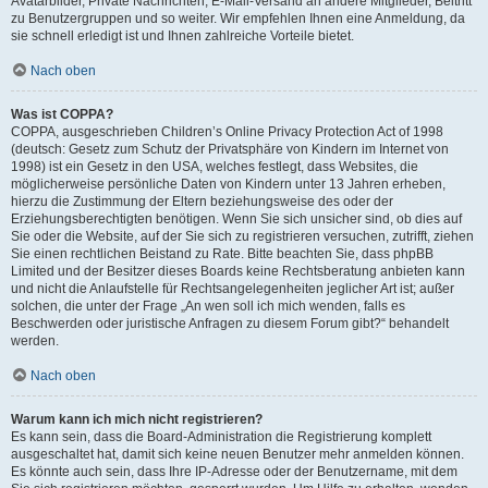
Avatarbilder, Private Nachrichten, E-Mail-Versand an andere Mitglieder, Beitritt
zu Benutzergruppen und so weiter. Wir empfehlen Ihnen eine Anmeldung, da
sie schnell erledigt ist und Ihnen zahlreiche Vorteile bietet.
Nach oben
Was ist COPPA?
COPPA, ausgeschrieben Children’s Online Privacy Protection Act of 1998
(deutsch: Gesetz zum Schutz der Privatsphäre von Kindern im Internet von
1998) ist ein Gesetz in den USA, welches festlegt, dass Websites, die
möglicherweise persönliche Daten von Kindern unter 13 Jahren erheben,
hierzu die Zustimmung der Eltern beziehungsweise des oder der
Erziehungsberechtigten benötigen. Wenn Sie sich unsicher sind, ob dies auf
Sie oder die Website, auf der Sie sich zu registrieren versuchen, zutrifft, ziehen
Sie einen rechtlichen Beistand zu Rate. Bitte beachten Sie, dass phpBB
Limited und der Besitzer dieses Boards keine Rechtsberatung anbieten kann
und nicht die Anlaufstelle für Rechtsangelegenheiten jeglicher Art ist; außer
solchen, die unter der Frage „An wen soll ich mich wenden, falls es
Beschwerden oder juristische Anfragen zu diesem Forum gibt?“ behandelt
werden.
Nach oben
Warum kann ich mich nicht registrieren?
Es kann sein, dass die Board-Administration die Registrierung komplett
ausgeschaltet hat, damit sich keine neuen Benutzer mehr anmelden können.
Es könnte auch sein, dass Ihre IP-Adresse oder der Benutzername, mit dem