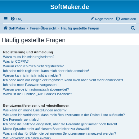
SoftMaker.de
FAQ
Registrieren
Anmelden
S
SoftMaker
Foren-Übersicht
Häufig gestellte Fragen
u
Häufig gestellte Fragen
c
h
Registrierung und Anmeldung
Wozu muss ich mich registrieren?
e
Was ist COPPA?
Warum kann ich mich nicht registrieren?
Ich habe mich registriert, kann mich aber nicht anmelden!
Warum kann ich mich nicht anmelden?
Ich habe mich vor einiger Zeit registriert, kann mich aber nicht mehr anmelden?!
Ich habe mein Passwort vergessen!
Warum werde ich automatisch abgemeldet?
Wozu ist die Funktion „Alle Cookies löschen“?
Benutzerpräferenzen und -einstellungen
Wie kann ich meine Einstellungen ändern?
Wie kann ich verhindern, dass mein Benutzername in der Online-Liste auftaucht?
Die Forenuhr geht falsch!
Ich habe die Zeitzone eingestellt, aber die Forenuhr geht immer noch falsch!
Meine Sprache steht auf diesem Board nicht zur Auswahl!
Was sind das für Bilder, die bei meinem Benutzernamen angezeigt werden?
Wie verwende ich einen Avatar?