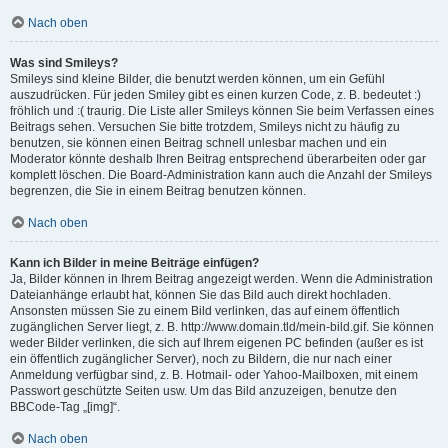
Nach oben
Was sind Smileys?
Smileys sind kleine Bilder, die benutzt werden können, um ein Gefühl
auszudrücken. Für jeden Smiley gibt es einen kurzen Code, z. B. bedeutet :)
fröhlich und :( traurig. Die Liste aller Smileys können Sie beim Verfassen eines
Beitrags sehen. Versuchen Sie bitte trotzdem, Smileys nicht zu häufig zu
benutzen, sie können einen Beitrag schnell unlesbar machen und ein
Moderator könnte deshalb Ihren Beitrag entsprechend überarbeiten oder gar
komplett löschen. Die Board-Administration kann auch die Anzahl der Smileys
begrenzen, die Sie in einem Beitrag benutzen können.
Nach oben
Kann ich Bilder in meine Beiträge einfügen?
Ja, Bilder können in Ihrem Beitrag angezeigt werden. Wenn die Administration
Dateianhänge erlaubt hat, können Sie das Bild auch direkt hochladen.
Ansonsten müssen Sie zu einem Bild verlinken, das auf einem öffentlich
zugänglichen Server liegt, z. B. http://www.domain.tld/mein-bild.gif. Sie können
weder Bilder verlinken, die sich auf Ihrem eigenen PC befinden (außer es ist
ein öffentlich zugänglicher Server), noch zu Bildern, die nur nach einer
Anmeldung verfügbar sind, z. B. Hotmail- oder Yahoo-Mailboxen, mit einem
Passwort geschützte Seiten usw. Um das Bild anzuzeigen, benutze den
BBCode-Tag „[img]“.
Nach oben