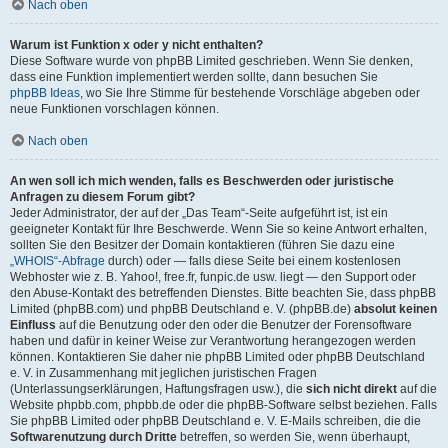
Nach oben
Warum ist Funktion x oder y nicht enthalten?
Diese Software wurde von phpBB Limited geschrieben. Wenn Sie denken,
dass eine Funktion implementiert werden sollte, dann besuchen Sie
phpBB Ideas
, wo Sie Ihre Stimme für bestehende Vorschläge abgeben oder
neue Funktionen vorschlagen können.
Nach oben
An wen soll ich mich wenden, falls es Beschwerden oder juristische
Anfragen zu diesem Forum gibt?
Jeder Administrator, der auf der „Das Team“-Seite aufgeführt ist, ist ein
geeigneter Kontakt für Ihre Beschwerde. Wenn Sie so keine Antwort erhalten,
sollten Sie den Besitzer der Domain kontaktieren (führen Sie dazu eine
„WHOIS“-Abfrage
durch) oder — falls diese Seite bei einem kostenlosen
Webhoster wie z. B. Yahoo!, free.fr, funpic.de usw. liegt — den Support oder
den Abuse-Kontakt des betreffenden Dienstes. Bitte beachten Sie, dass phpBB
Limited (phpBB.com) und phpBB Deutschland e. V. (phpBB.de)
absolut keinen
Einfluss
auf die Benutzung oder den oder die Benutzer der Forensoftware
haben und dafür in keiner Weise zur Verantwortung herangezogen werden
können. Kontaktieren Sie daher nie phpBB Limited oder phpBB Deutschland
e. V. in Zusammenhang mit jeglichen juristischen Fragen
(Unterlassungserklärungen, Haftungsfragen usw.), die
sich nicht direkt
auf die
Website phpbb.com, phpbb.de oder die phpBB-Software selbst beziehen. Falls
Sie phpBB Limited oder phpBB Deutschland e. V. E-Mails schreiben, die die
Softwarenutzung durch Dritte
betreffen, so werden Sie, wenn überhaupt,