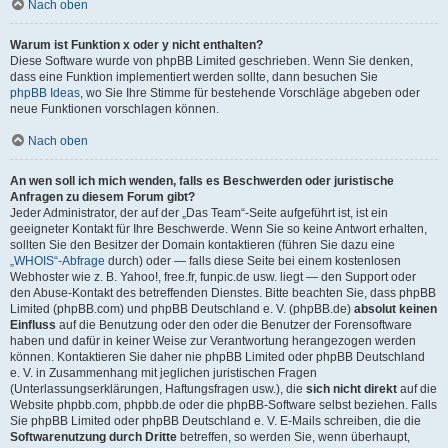
Nach oben
Warum ist Funktion x oder y nicht enthalten?
Diese Software wurde von phpBB Limited geschrieben. Wenn Sie denken,
dass eine Funktion implementiert werden sollte, dann besuchen Sie
phpBB Ideas
, wo Sie Ihre Stimme für bestehende Vorschläge abgeben oder
neue Funktionen vorschlagen können.
Nach oben
An wen soll ich mich wenden, falls es Beschwerden oder juristische
Anfragen zu diesem Forum gibt?
Jeder Administrator, der auf der „Das Team“-Seite aufgeführt ist, ist ein
geeigneter Kontakt für Ihre Beschwerde. Wenn Sie so keine Antwort erhalten,
sollten Sie den Besitzer der Domain kontaktieren (führen Sie dazu eine
„WHOIS“-Abfrage
durch) oder — falls diese Seite bei einem kostenlosen
Webhoster wie z. B. Yahoo!, free.fr, funpic.de usw. liegt — den Support oder
den Abuse-Kontakt des betreffenden Dienstes. Bitte beachten Sie, dass phpBB
Limited (phpBB.com) und phpBB Deutschland e. V. (phpBB.de)
absolut keinen
Einfluss
auf die Benutzung oder den oder die Benutzer der Forensoftware
haben und dafür in keiner Weise zur Verantwortung herangezogen werden
können. Kontaktieren Sie daher nie phpBB Limited oder phpBB Deutschland
e. V. in Zusammenhang mit jeglichen juristischen Fragen
(Unterlassungserklärungen, Haftungsfragen usw.), die
sich nicht direkt
auf die
Website phpbb.com, phpbb.de oder die phpBB-Software selbst beziehen. Falls
Sie phpBB Limited oder phpBB Deutschland e. V. E-Mails schreiben, die die
Softwarenutzung durch Dritte
betreffen, so werden Sie, wenn überhaupt,