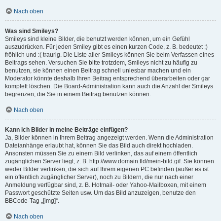
Nach oben
Was sind Smileys?
Smileys sind kleine Bilder, die benutzt werden können, um ein Gefühl
auszudrücken. Für jeden Smiley gibt es einen kurzen Code, z. B. bedeutet :)
fröhlich und :( traurig. Die Liste aller Smileys können Sie beim Verfassen eines
Beitrags sehen. Versuchen Sie bitte trotzdem, Smileys nicht zu häufig zu
benutzen, sie können einen Beitrag schnell unlesbar machen und ein
Moderator könnte deshalb Ihren Beitrag entsprechend überarbeiten oder gar
komplett löschen. Die Board-Administration kann auch die Anzahl der Smileys
begrenzen, die Sie in einem Beitrag benutzen können.
Nach oben
Kann ich Bilder in meine Beiträge einfügen?
Ja, Bilder können in Ihrem Beitrag angezeigt werden. Wenn die Administration
Dateianhänge erlaubt hat, können Sie das Bild auch direkt hochladen.
Ansonsten müssen Sie zu einem Bild verlinken, das auf einem öffentlich
zugänglichen Server liegt, z. B. http://www.domain.tld/mein-bild.gif. Sie können
weder Bilder verlinken, die sich auf Ihrem eigenen PC befinden (außer es ist
ein öffentlich zugänglicher Server), noch zu Bildern, die nur nach einer
Anmeldung verfügbar sind, z. B. Hotmail- oder Yahoo-Mailboxen, mit einem
Passwort geschützte Seiten usw. Um das Bild anzuzeigen, benutze den
BBCode-Tag „[img]“.
Nach oben