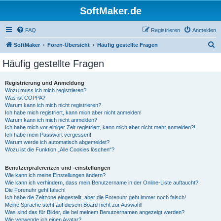
SoftMaker.de
FAQ
Registrieren
Anmelden
S
SoftMaker
Foren-Übersicht
Häufig gestellte Fragen
u
Häufig gestellte Fragen
c
h
Registrierung und Anmeldung
Wozu muss ich mich registrieren?
e
Was ist COPPA?
Warum kann ich mich nicht registrieren?
Ich habe mich registriert, kann mich aber nicht anmelden!
Warum kann ich mich nicht anmelden?
Ich habe mich vor einiger Zeit registriert, kann mich aber nicht mehr anmelden?!
Ich habe mein Passwort vergessen!
Warum werde ich automatisch abgemeldet?
Wozu ist die Funktion „Alle Cookies löschen“?
Benutzerpräferenzen und -einstellungen
Wie kann ich meine Einstellungen ändern?
Wie kann ich verhindern, dass mein Benutzername in der Online-Liste auftaucht?
Die Forenuhr geht falsch!
Ich habe die Zeitzone eingestellt, aber die Forenuhr geht immer noch falsch!
Meine Sprache steht auf diesem Board nicht zur Auswahl!
Was sind das für Bilder, die bei meinem Benutzernamen angezeigt werden?
Wie verwende ich einen Avatar?