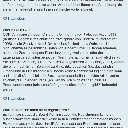
Avatarbilder, Private Nachrichten, E-Mail-Versand an andere Mitglieder, Beitritt
zu Benutzergruppen und so weiter. Wir empfehlen Ihnen eine Anmeldung, da
sie schnell erledigt ist und Ihnen zahlreiche Vorteile bietet.
Nach oben
Was ist COPPA?
COPPA, ausgeschrieben Children’s Online Privacy Protection Act of 1998
(deutsch: Gesetz zum Schutz der Privatsphäre von Kindern im Internet von
1998) ist ein Gesetz in den USA, welches festlegt, dass Websites, die
möglicherweise persönliche Daten von Kindern unter 13 Jahren erheben,
hierzu die Zustimmung der Eltern beziehungsweise des oder der
Erziehungsberechtigten benötigen. Wenn Sie sich unsicher sind, ob dies auf
Sie oder die Website, auf der Sie sich zu registrieren versuchen, zutrifft, ziehen
Sie einen rechtlichen Beistand zu Rate. Bitte beachten Sie, dass phpBB
Limited und der Besitzer dieses Boards keine Rechtsberatung anbieten kann
und nicht die Anlaufstelle für Rechtsangelegenheiten jeglicher Art ist; außer
solchen, die unter der Frage „An wen soll ich mich wenden, falls es
Beschwerden oder juristische Anfragen zu diesem Forum gibt?“ behandelt
werden.
Nach oben
Warum kann ich mich nicht registrieren?
Es kann sein, dass die Board-Administration die Registrierung komplett
ausgeschaltet hat, damit sich keine neuen Benutzer mehr anmelden können.
Es könnte auch sein, dass Ihre IP-Adresse oder der Benutzername, mit dem