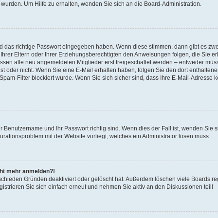
 wurden. Um Hilfe zu erhalten, wenden Sie sich an die Board-Administration.
nd das richtige Passwort eingegeben haben. Wenn diese stimmen, dann gibt es zw
Ihrer Eltern oder Ihrer Erziehungsberechtigten den Anweisungen folgen, die Sie erh
üssen alle neu angemeldeten Mitglieder erst freigeschaltet werden – entweder müsse
 ist oder nicht. Wenn Sie eine E-Mail erhalten haben, folgen Sie den dort enthalte
pam-Filter blockiert wurde. Wenn Sie sich sicher sind, dass Ihre E-Mail-Adresse 
hr Benutzername und Ihr Passwort richtig sind. Wenn dies der Fall ist, wenden Sie
gurationsproblem mit der Website vorliegt, welches ein Administrator lösen muss.
icht mehr anmelden?!
schieden Gründen deaktiviert oder gelöscht hat. Außerdem löschen viele Boards reg
strieren Sie sich einfach erneut und nehmen Sie aktiv an den Diskussionen teil!