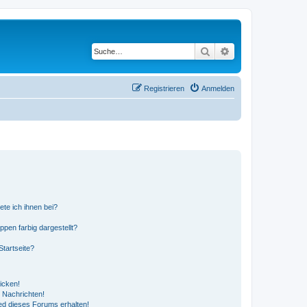
Suche
Erweiterte Suche
Registrieren
Anmelden
ete ich ihnen bei?
en farbig dargestellt?
tartseite?
icken!
 Nachrichten!
ed dieses Forums erhalten!