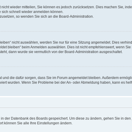
rt nicht wieder mitteilen, Sie können es jedoch zurücksetzen. Dies machen Sie, in
e sich schnell wieder anmelden können.
ckzusetzen, so wenden Sie sich an die Board-Administration.
ben“ nicht auswählen, werden Sie nur für eine Sitzung angemeldet. Dies verhinde
et bleiben“ beim Anmelden auswählen. Dies ist nicht empfehlenswert, wenn Sie s
steht, dann wurde sie vermutlich von der Board-Administration ausgeschaltet.
 hat und die dafür sorgen, dass Sie im Forum angemeldet bleiben. Außerdem ermögl
ktiviert wurden. Wenn Sie Probleme bei der An- oder Abmeldung haben, kann es hel
en in der Datenbank des Boards gespeichert. Um diese zu ändern, gehen Sie in den 
rt können Sie alle Ihre Einstellungen ändern.