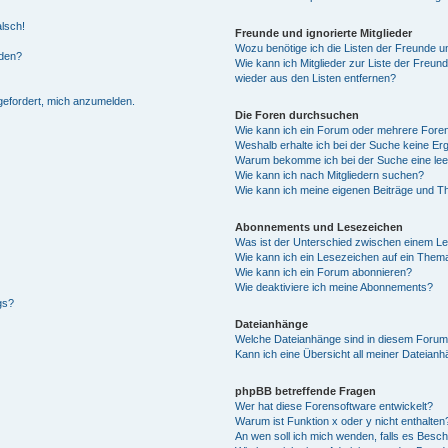
alsch!
Freunde und ignorierte Mitglieder
Wozu benötige ich die Listen der Freunde un
rden?
Wie kann ich Mitglieder zur Liste der Freund
wieder aus den Listen entfernen?
fgefordert, mich anzumelden.
Die Foren durchsuchen
Wie kann ich ein Forum oder mehrere For
Weshalb erhalte ich bei der Suche keine Er
Warum bekomme ich bei der Suche eine lee
Wie kann ich nach Mitgliedern suchen?
Wie kann ich meine eigenen Beiträge und T
Abonnements und Lesezeichen
Was ist der Unterschied zwischen einem L
Wie kann ich ein Lesezeichen auf ein Them
Wie kann ich ein Forum abonnieren?
Wie deaktiviere ich meine Abonnements?
gs?
Dateianhänge
Welche Dateianhänge sind in diesem Forum
Kann ich eine Übersicht all meiner Dateian
phpBB betreffende Fragen
Wer hat diese Forensoftware entwickelt?
Warum ist Funktion x oder y nicht enthalten
An wen soll ich mich wenden, falls es Besc