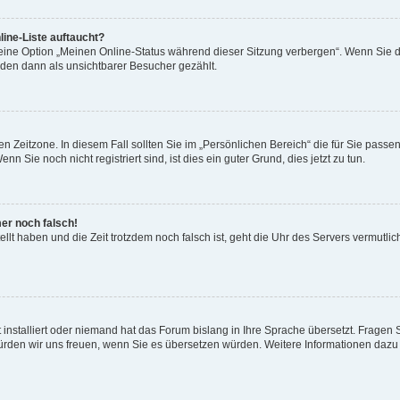
ine-Liste auftaucht?
 eine Option „Meinen Online-Status während dieser Sitzung verbergen“. Wenn Sie d
rden dann als unsichtbarer Besucher gezählt.
n Zeitzone. In diesem Fall sollten Sie im „Persönlichen Bereich“ die für Sie passend
 Sie noch nicht registriert sind, ist dies ein guter Grund, dies jetzt zu tun.
mer noch falsch!
ellt haben und die Zeit trotzdem noch falsch ist, geht die Uhr des Servers vermutlic
 installiert oder niemand hat das Forum bislang in Ihre Sprache übersetzt. Fragen 
t, würden wir uns freuen, wenn Sie es übersetzen würden. Weitere Informationen da