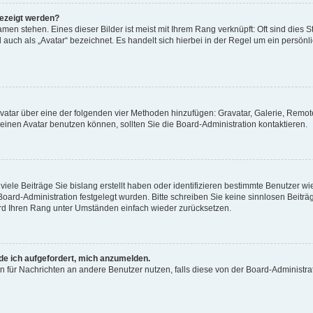
gezeigt werden?
men stehen. Eines dieser Bilder ist meist mit Ihrem Rang verknüpft: Oft sind dies S
auch als „Avatar“ bezeichnet. Es handelt sich hierbei in der Regel um ein persönl
 Avatar über eine der folgenden vier Methoden hinzufügen: Gravatar, Galerie, Rem
inen Avatar benutzen können, sollten Sie die Board-Administration kontaktieren.
iele Beiträge Sie bislang erstellt haben oder identifizieren bestimmte Benutzer
 Board-Administration festgelegt wurden. Bitte schreiben Sie keine sinnlosen Beit
wird Ihren Rang unter Umständen einfach wieder zurücksetzen.
rde ich aufgefordert, mich anzumelden.
ion für Nachrichten an andere Benutzer nutzen, falls diese von der Board-Administ