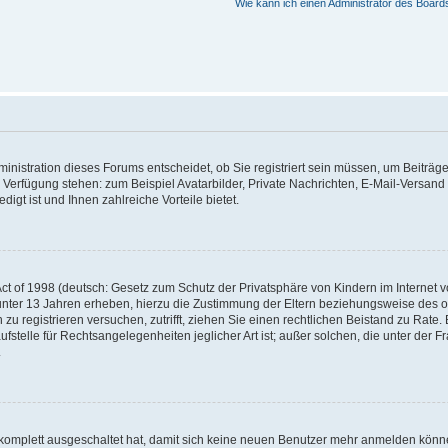
Wie kann ich einen Administrator des Board
nistration dieses Forums entscheidet, ob Sie registriert sein müssen, um Beiträge z
ur Verfügung stehen: zum Beispiel Avatarbilder, Private Nachrichten, E-Mail-Versand
igt ist und Ihnen zahlreiche Vorteile bietet.
t of 1998 (deutsch: Gesetz zum Schutz der Privatsphäre von Kindern im Internet vo
unter 13 Jahren erheben, hierzu die Zustimmung der Eltern beziehungsweise des o
h zu registrieren versuchen, zutrifft, ziehen Sie einen rechtlichen Beistand zu Rat
stelle für Rechtsangelegenheiten jeglicher Art ist; außer solchen, die unter der 
.
 komplett ausgeschaltet hat, damit sich keine neuen Benutzer mehr anmelden könne