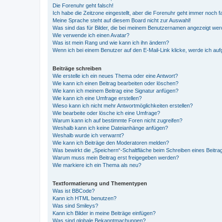
Die Forenuhr geht falsch!
Ich habe die Zeitzone eingestellt, aber die Forenuhr geht immer noch f
Meine Sprache steht auf diesem Board nicht zur Auswahl!
Was sind das für Bilder, die bei meinem Benutzernamen angezeigt we
Wie verwende ich einen Avatar?
Was ist mein Rang und wie kann ich ihn ändern?
Wenn ich bei einem Benutzer auf den E-Mail-Link klicke, werde ich au
Beiträge schreiben
Wie erstelle ich ein neues Thema oder eine Antwort?
Wie kann ich einen Beitrag bearbeiten oder löschen?
Wie kann ich meinem Beitrag eine Signatur anfügen?
Wie kann ich eine Umfrage erstellen?
Wieso kann ich nicht mehr Antwortmöglichkeiten erstellen?
Wie bearbeite oder lösche ich eine Umfrage?
Warum kann ich auf bestimmte Foren nicht zugreifen?
Weshalb kann ich keine Dateianhänge anfügen?
Weshalb wurde ich verwarnt?
Wie kann ich Beiträge den Moderatoren melden?
Was bewirkt die „Speichern“-Schaltfläche beim Schreiben eines Beitra
Warum muss mein Beitrag erst freigegeben werden?
Wie markiere ich ein Thema als neu?
Textformatierung und Thementypen
Was ist BBCode?
Kann ich HTML benutzen?
Was sind Smileys?
Kann ich Bilder in meine Beiträge einfügen?
Was sind globale Bekanntmachungen?