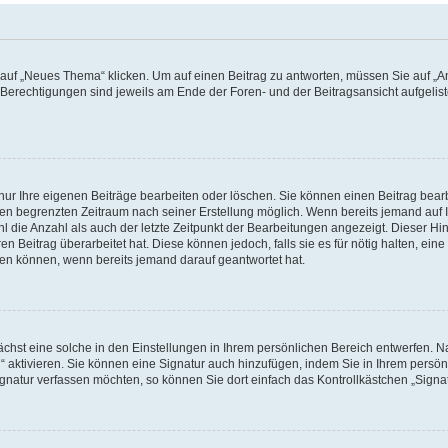
f „Neues Thema“ klicken. Um auf einen Beitrag zu antworten, müssen Sie auf „Ant
e Berechtigungen sind jeweils am Ende der Foren- und der Beitragsansicht aufgeliste
nur Ihre eigenen Beiträge bearbeiten oder löschen. Sie können einen Beitrag bear
nen begrenzten Zeitraum nach seiner Erstellung möglich. Wenn bereits jemand auf Ih
 die Anzahl als auch der letzte Zeitpunkt der Bearbeitungen angezeigt. Dieser Hi
 Beitrag überarbeitet hat. Diese können jedoch, falls sie es für nötig halten, eine 
hen können, wenn bereits jemand darauf geantwortet hat.
hst eine solche in den Einstellungen in Ihrem persönlichen Bereich entwerfen. Na
 aktivieren. Sie können eine Signatur auch hinzufügen, indem Sie in Ihrem persö
gnatur verfassen möchten, so können Sie dort einfach das Kontrollkästchen „Signa