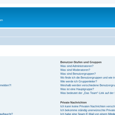
rum
Benutzer-Stufen und Gruppen
Was sind Administratoren?
Was sind Moderatoren?
Was sind Benutzergruppen?
Wo finde ich die Benutzergruppen und wie tr
Wie werde ich Gruppenleiter?
anmelden?!
Weshalb werden verschiedene Benutzergrupp
Was ist eine Hauptgruppe?
Was bedeutet der „Das Team“-Link auf der S
Private Nachrichten
Ich kann keine Privaten Nachrichten versch
Ich bekomme ständig unerwünschte Private
auftaucht?
Ich habe eine Spam-E-Mail von einem Mitgli