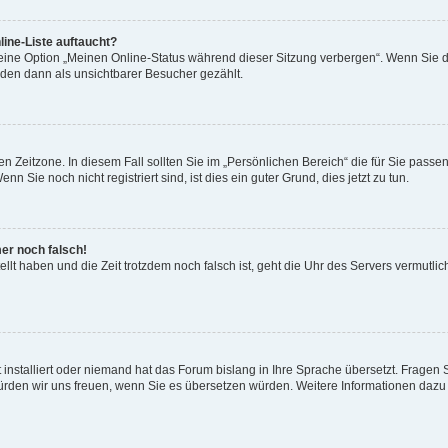
ine-Liste auftaucht?
 eine Option „Meinen Online-Status während dieser Sitzung verbergen“. Wenn Sie d
rden dann als unsichtbarer Besucher gezählt.
n Zeitzone. In diesem Fall sollten Sie im „Persönlichen Bereich“ die für Sie passend
 Sie noch nicht registriert sind, ist dies ein guter Grund, dies jetzt zu tun.
mer noch falsch!
ellt haben und die Zeit trotzdem noch falsch ist, geht die Uhr des Servers vermutlic
 installiert oder niemand hat das Forum bislang in Ihre Sprache übersetzt. Fragen 
t, würden wir uns freuen, wenn Sie es übersetzen würden. Weitere Informationen da