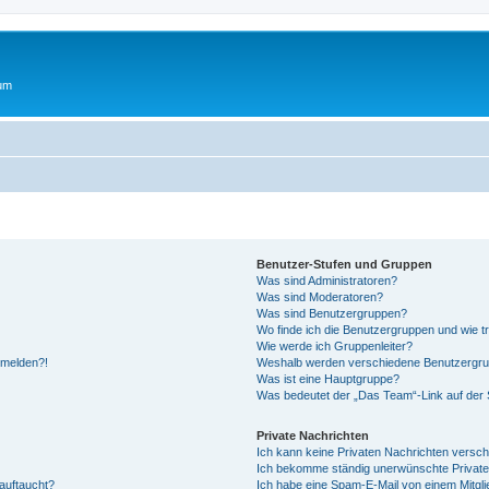
rum
Benutzer-Stufen und Gruppen
Was sind Administratoren?
Was sind Moderatoren?
Was sind Benutzergruppen?
Wo finde ich die Benutzergruppen und wie tr
Wie werde ich Gruppenleiter?
anmelden?!
Weshalb werden verschiedene Benutzergrupp
Was ist eine Hauptgruppe?
Was bedeutet der „Das Team“-Link auf der S
Private Nachrichten
Ich kann keine Privaten Nachrichten versch
Ich bekomme ständig unerwünschte Private
auftaucht?
Ich habe eine Spam-E-Mail von einem Mitgli