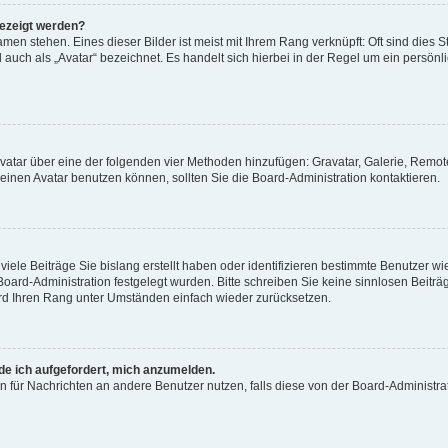
gezeigt werden?
men stehen. Eines dieser Bilder ist meist mit Ihrem Rang verknüpft: Oft sind dies S
auch als „Avatar“ bezeichnet. Es handelt sich hierbei in der Regel um ein persönl
 Avatar über eine der folgenden vier Methoden hinzufügen: Gravatar, Galerie, Rem
inen Avatar benutzen können, sollten Sie die Board-Administration kontaktieren.
iele Beiträge Sie bislang erstellt haben oder identifizieren bestimmte Benutzer
 Board-Administration festgelegt wurden. Bitte schreiben Sie keine sinnlosen Beit
wird Ihren Rang unter Umständen einfach wieder zurücksetzen.
rde ich aufgefordert, mich anzumelden.
ion für Nachrichten an andere Benutzer nutzen, falls diese von der Board-Administ