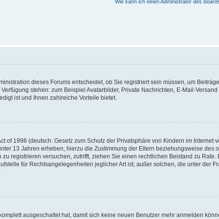
Wie kann ich einen Administrator des Board
nistration dieses Forums entscheidet, ob Sie registriert sein müssen, um Beiträge z
ur Verfügung stehen: zum Beispiel Avatarbilder, Private Nachrichten, E-Mail-Versand
igt ist und Ihnen zahlreiche Vorteile bietet.
t of 1998 (deutsch: Gesetz zum Schutz der Privatsphäre von Kindern im Internet vo
unter 13 Jahren erheben, hierzu die Zustimmung der Eltern beziehungsweise des o
h zu registrieren versuchen, zutrifft, ziehen Sie einen rechtlichen Beistand zu Rat
stelle für Rechtsangelegenheiten jeglicher Art ist; außer solchen, die unter der 
.
 komplett ausgeschaltet hat, damit sich keine neuen Benutzer mehr anmelden könne