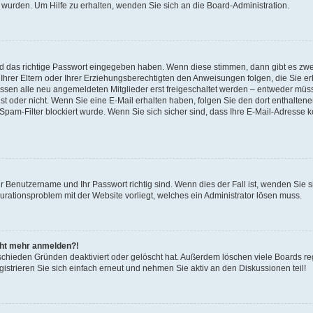
 wurden. Um Hilfe zu erhalten, wenden Sie sich an die Board-Administration.
nd das richtige Passwort eingegeben haben. Wenn diese stimmen, dann gibt es zw
Ihrer Eltern oder Ihrer Erziehungsberechtigten den Anweisungen folgen, die Sie erh
üssen alle neu angemeldeten Mitglieder erst freigeschaltet werden – entweder müsse
 ist oder nicht. Wenn Sie eine E-Mail erhalten haben, folgen Sie den dort enthalte
pam-Filter blockiert wurde. Wenn Sie sich sicher sind, dass Ihre E-Mail-Adresse 
hr Benutzername und Ihr Passwort richtig sind. Wenn dies der Fall ist, wenden Sie
gurationsproblem mit der Website vorliegt, welches ein Administrator lösen muss.
icht mehr anmelden?!
schieden Gründen deaktiviert oder gelöscht hat. Außerdem löschen viele Boards reg
strieren Sie sich einfach erneut und nehmen Sie aktiv an den Diskussionen teil!