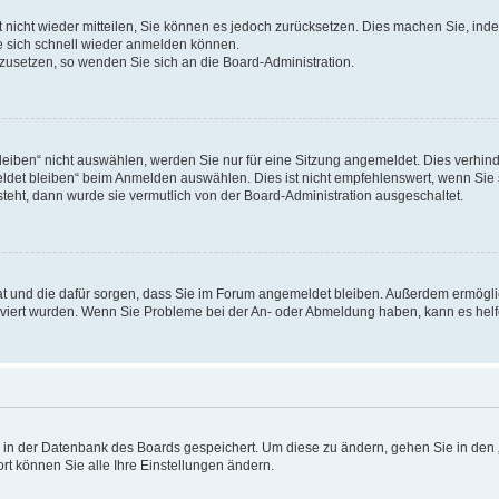
rt nicht wieder mitteilen, Sie können es jedoch zurücksetzen. Dies machen Sie, in
e sich schnell wieder anmelden können.
ckzusetzen, so wenden Sie sich an die Board-Administration.
ben“ nicht auswählen, werden Sie nur für eine Sitzung angemeldet. Dies verhinde
et bleiben“ beim Anmelden auswählen. Dies ist nicht empfehlenswert, wenn Sie s
steht, dann wurde sie vermutlich von der Board-Administration ausgeschaltet.
 hat und die dafür sorgen, dass Sie im Forum angemeldet bleiben. Außerdem ermögl
ktiviert wurden. Wenn Sie Probleme bei der An- oder Abmeldung haben, kann es hel
en in der Datenbank des Boards gespeichert. Um diese zu ändern, gehen Sie in den 
rt können Sie alle Ihre Einstellungen ändern.