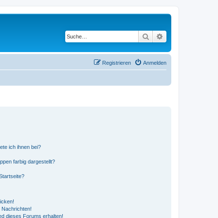
Suche
Erweiterte Suche
Registrieren
Anmelden
ete ich ihnen bei?
en farbig dargestellt?
tartseite?
icken!
 Nachrichten!
ed dieses Forums erhalten!