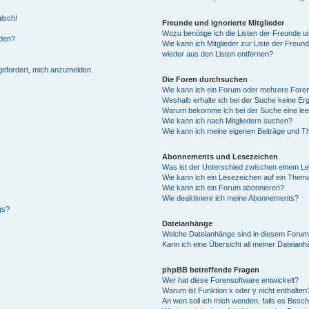
alsch!
Freunde und ignorierte Mitglieder
Wozu benötige ich die Listen der Freunde un
rden?
Wie kann ich Mitglieder zur Liste der Freund
wieder aus den Listen entfernen?
fgefordert, mich anzumelden.
Die Foren durchsuchen
Wie kann ich ein Forum oder mehrere For
Weshalb erhalte ich bei der Suche keine Er
Warum bekomme ich bei der Suche eine lee
Wie kann ich nach Mitgliedern suchen?
Wie kann ich meine eigenen Beiträge und T
Abonnements und Lesezeichen
Was ist der Unterschied zwischen einem L
Wie kann ich ein Lesezeichen auf ein Them
Wie kann ich ein Forum abonnieren?
Wie deaktiviere ich meine Abonnements?
gs?
Dateianhänge
Welche Dateianhänge sind in diesem Forum
Kann ich eine Übersicht all meiner Dateian
phpBB betreffende Fragen
Wer hat diese Forensoftware entwickelt?
Warum ist Funktion x oder y nicht enthalten
An wen soll ich mich wenden, falls es Besc