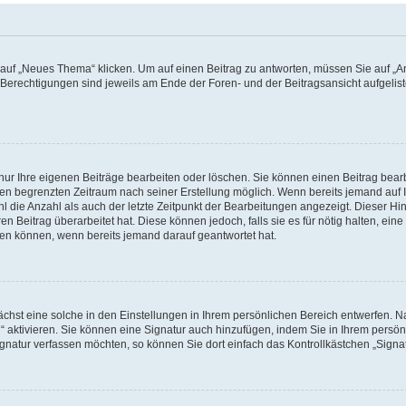
f „Neues Thema“ klicken. Um auf einen Beitrag zu antworten, müssen Sie auf „Ant
e Berechtigungen sind jeweils am Ende der Foren- und der Beitragsansicht aufgeliste
nur Ihre eigenen Beiträge bearbeiten oder löschen. Sie können einen Beitrag bear
nen begrenzten Zeitraum nach seiner Erstellung möglich. Wenn bereits jemand auf Ih
 die Anzahl als auch der letzte Zeitpunkt der Bearbeitungen angezeigt. Dieser Hi
 Beitrag überarbeitet hat. Diese können jedoch, falls sie es für nötig halten, eine 
hen können, wenn bereits jemand darauf geantwortet hat.
hst eine solche in den Einstellungen in Ihrem persönlichen Bereich entwerfen. Na
 aktivieren. Sie können eine Signatur auch hinzufügen, indem Sie in Ihrem persö
gnatur verfassen möchten, so können Sie dort einfach das Kontrollkästchen „Signa