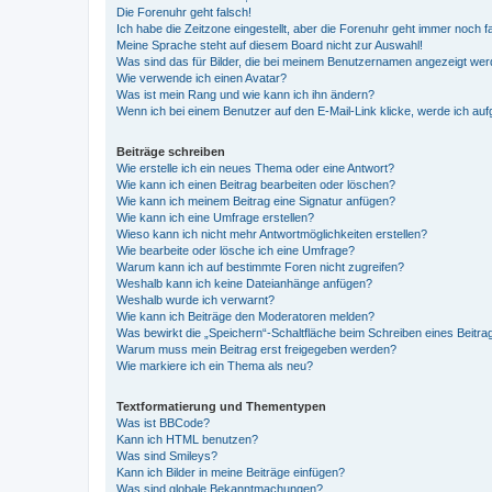
Die Forenuhr geht falsch!
Ich habe die Zeitzone eingestellt, aber die Forenuhr geht immer noch f
Meine Sprache steht auf diesem Board nicht zur Auswahl!
Was sind das für Bilder, die bei meinem Benutzernamen angezeigt we
Wie verwende ich einen Avatar?
Was ist mein Rang und wie kann ich ihn ändern?
Wenn ich bei einem Benutzer auf den E-Mail-Link klicke, werde ich au
Beiträge schreiben
Wie erstelle ich ein neues Thema oder eine Antwort?
Wie kann ich einen Beitrag bearbeiten oder löschen?
Wie kann ich meinem Beitrag eine Signatur anfügen?
Wie kann ich eine Umfrage erstellen?
Wieso kann ich nicht mehr Antwortmöglichkeiten erstellen?
Wie bearbeite oder lösche ich eine Umfrage?
Warum kann ich auf bestimmte Foren nicht zugreifen?
Weshalb kann ich keine Dateianhänge anfügen?
Weshalb wurde ich verwarnt?
Wie kann ich Beiträge den Moderatoren melden?
Was bewirkt die „Speichern“-Schaltfläche beim Schreiben eines Beitra
Warum muss mein Beitrag erst freigegeben werden?
Wie markiere ich ein Thema als neu?
Textformatierung und Thementypen
Was ist BBCode?
Kann ich HTML benutzen?
Was sind Smileys?
Kann ich Bilder in meine Beiträge einfügen?
Was sind globale Bekanntmachungen?