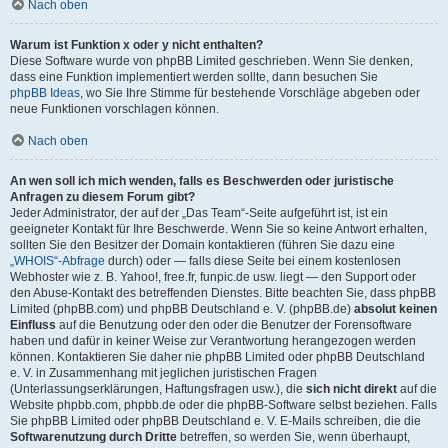
Nach oben
Warum ist Funktion x oder y nicht enthalten?
Diese Software wurde von phpBB Limited geschrieben. Wenn Sie denken,
dass eine Funktion implementiert werden sollte, dann besuchen Sie
phpBB Ideas
, wo Sie Ihre Stimme für bestehende Vorschläge abgeben oder
neue Funktionen vorschlagen können.
Nach oben
An wen soll ich mich wenden, falls es Beschwerden oder juristische
Anfragen zu diesem Forum gibt?
Jeder Administrator, der auf der „Das Team“-Seite aufgeführt ist, ist ein
geeigneter Kontakt für Ihre Beschwerde. Wenn Sie so keine Antwort erhalten,
sollten Sie den Besitzer der Domain kontaktieren (führen Sie dazu eine
„WHOIS“-Abfrage
durch) oder — falls diese Seite bei einem kostenlosen
Webhoster wie z. B. Yahoo!, free.fr, funpic.de usw. liegt — den Support oder
den Abuse-Kontakt des betreffenden Dienstes. Bitte beachten Sie, dass phpBB
Limited (phpBB.com) und phpBB Deutschland e. V. (phpBB.de)
absolut keinen
Einfluss
auf die Benutzung oder den oder die Benutzer der Forensoftware
haben und dafür in keiner Weise zur Verantwortung herangezogen werden
können. Kontaktieren Sie daher nie phpBB Limited oder phpBB Deutschland
e. V. in Zusammenhang mit jeglichen juristischen Fragen
(Unterlassungserklärungen, Haftungsfragen usw.), die
sich nicht direkt
auf die
Website phpbb.com, phpbb.de oder die phpBB-Software selbst beziehen. Falls
Sie phpBB Limited oder phpBB Deutschland e. V. E-Mails schreiben, die die
Softwarenutzung durch Dritte
betreffen, so werden Sie, wenn überhaupt,