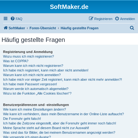
SoftMaker.de
FAQ
Registrieren
Anmelden
S
SoftMaker
Foren-Übersicht
Häufig gestellte Fragen
u
Häufig gestellte Fragen
c
h
Registrierung und Anmeldung
Wozu muss ich mich registrieren?
e
Was ist COPPA?
Warum kann ich mich nicht registrieren?
Ich habe mich registriert, kann mich aber nicht anmelden!
Warum kann ich mich nicht anmelden?
Ich habe mich vor einiger Zeit registriert, kann mich aber nicht mehr anmelden?!
Ich habe mein Passwort vergessen!
Warum werde ich automatisch abgemeldet?
Wozu ist die Funktion „Alle Cookies löschen“?
Benutzerpräferenzen und -einstellungen
Wie kann ich meine Einstellungen ändern?
Wie kann ich verhindern, dass mein Benutzername in der Online-Liste auftaucht?
Die Forenuhr geht falsch!
Ich habe die Zeitzone eingestellt, aber die Forenuhr geht immer noch falsch!
Meine Sprache steht auf diesem Board nicht zur Auswahl!
Was sind das für Bilder, die bei meinem Benutzernamen angezeigt werden?
Wie verwende ich einen Avatar?