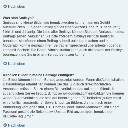
Nach oben
Was sind Smileys?
Smileys sind kleine Bilder, die benutzt werden können, um ein Gefühl
auszudrücken. Für jeden Smiley gibt es einen kurzen Code, z. B. bedeutet :)
fröhlich und :( traurig. Die Liste aller Smileys können Sie beim Verfassen eines
Beitrags sehen. Versuchen Sie bitte trotzdem, Smileys nicht zu häufig zu
benutzen, sie können einen Beitrag schnell unlesbar machen und ein
Moderator könnte deshalb Ihren Beitrag entsprechend überarbeiten oder gar
komplett löschen. Die Board-Administration kann auch die Anzahl der Smileys
begrenzen, die Sie in einem Beitrag benutzen können.
Nach oben
Kann ich Bilder in meine Beiträge einfügen?
Ja, Bilder können in Ihrem Beitrag angezeigt werden. Wenn die Administration
Dateianhänge erlaubt hat, können Sie das Bild auch direkt hochladen.
Ansonsten müssen Sie zu einem Bild verlinken, das auf einem öffentlich
zugänglichen Server liegt, z. B. http://www.domain.tld/mein-bild.gif. Sie können
weder Bilder verlinken, die sich auf Ihrem eigenen PC befinden (außer es ist
ein öffentlich zugänglicher Server), noch zu Bildern, die nur nach einer
Anmeldung verfügbar sind, z. B. Hotmail- oder Yahoo-Mailboxen, mit einem
Passwort geschützte Seiten usw. Um das Bild anzuzeigen, benutze den
BBCode-Tag „[img]“.
Nach oben