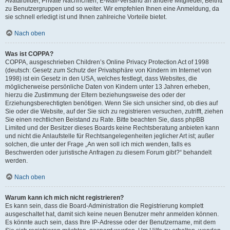
Avatarbilder, Private Nachrichten, E-Mail-Versand an andere Mitglieder, Beitritt
zu Benutzergruppen und so weiter. Wir empfehlen Ihnen eine Anmeldung, da
sie schnell erledigt ist und Ihnen zahlreiche Vorteile bietet.
Nach oben
Was ist COPPA?
COPPA, ausgeschrieben Children’s Online Privacy Protection Act of 1998
(deutsch: Gesetz zum Schutz der Privatsphäre von Kindern im Internet von
1998) ist ein Gesetz in den USA, welches festlegt, dass Websites, die
möglicherweise persönliche Daten von Kindern unter 13 Jahren erheben,
hierzu die Zustimmung der Eltern beziehungsweise des oder der
Erziehungsberechtigten benötigen. Wenn Sie sich unsicher sind, ob dies auf
Sie oder die Website, auf der Sie sich zu registrieren versuchen, zutrifft, ziehen
Sie einen rechtlichen Beistand zu Rate. Bitte beachten Sie, dass phpBB
Limited und der Besitzer dieses Boards keine Rechtsberatung anbieten kann
und nicht die Anlaufstelle für Rechtsangelegenheiten jeglicher Art ist; außer
solchen, die unter der Frage „An wen soll ich mich wenden, falls es
Beschwerden oder juristische Anfragen zu diesem Forum gibt?“ behandelt
werden.
Nach oben
Warum kann ich mich nicht registrieren?
Es kann sein, dass die Board-Administration die Registrierung komplett
ausgeschaltet hat, damit sich keine neuen Benutzer mehr anmelden können.
Es könnte auch sein, dass Ihre IP-Adresse oder der Benutzername, mit dem