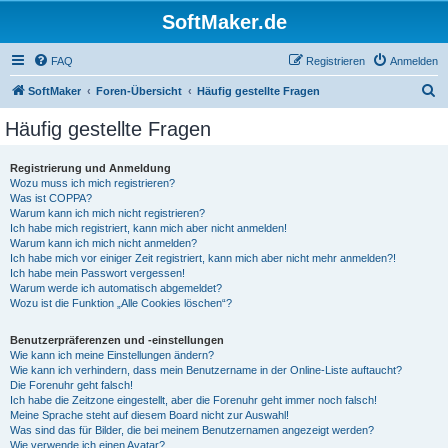
SoftMaker.de
FAQ
Registrieren
Anmelden
S
SoftMaker
Foren-Übersicht
Häufig gestellte Fragen
u
Häufig gestellte Fragen
c
h
Registrierung und Anmeldung
Wozu muss ich mich registrieren?
e
Was ist COPPA?
Warum kann ich mich nicht registrieren?
Ich habe mich registriert, kann mich aber nicht anmelden!
Warum kann ich mich nicht anmelden?
Ich habe mich vor einiger Zeit registriert, kann mich aber nicht mehr anmelden?!
Ich habe mein Passwort vergessen!
Warum werde ich automatisch abgemeldet?
Wozu ist die Funktion „Alle Cookies löschen“?
Benutzerpräferenzen und -einstellungen
Wie kann ich meine Einstellungen ändern?
Wie kann ich verhindern, dass mein Benutzername in der Online-Liste auftaucht?
Die Forenuhr geht falsch!
Ich habe die Zeitzone eingestellt, aber die Forenuhr geht immer noch falsch!
Meine Sprache steht auf diesem Board nicht zur Auswahl!
Was sind das für Bilder, die bei meinem Benutzernamen angezeigt werden?
Wie verwende ich einen Avatar?