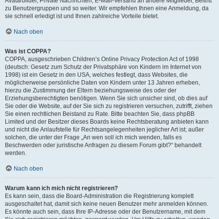
Avatarbilder, Private Nachrichten, E-Mail-Versand an andere Mitglieder, Beitritt
zu Benutzergruppen und so weiter. Wir empfehlen Ihnen eine Anmeldung, da
sie schnell erledigt ist und Ihnen zahlreiche Vorteile bietet.
Nach oben
Was ist COPPA?
COPPA, ausgeschrieben Children’s Online Privacy Protection Act of 1998
(deutsch: Gesetz zum Schutz der Privatsphäre von Kindern im Internet von
1998) ist ein Gesetz in den USA, welches festlegt, dass Websites, die
möglicherweise persönliche Daten von Kindern unter 13 Jahren erheben,
hierzu die Zustimmung der Eltern beziehungsweise des oder der
Erziehungsberechtigten benötigen. Wenn Sie sich unsicher sind, ob dies auf
Sie oder die Website, auf der Sie sich zu registrieren versuchen, zutrifft, ziehen
Sie einen rechtlichen Beistand zu Rate. Bitte beachten Sie, dass phpBB
Limited und der Besitzer dieses Boards keine Rechtsberatung anbieten kann
und nicht die Anlaufstelle für Rechtsangelegenheiten jeglicher Art ist; außer
solchen, die unter der Frage „An wen soll ich mich wenden, falls es
Beschwerden oder juristische Anfragen zu diesem Forum gibt?“ behandelt
werden.
Nach oben
Warum kann ich mich nicht registrieren?
Es kann sein, dass die Board-Administration die Registrierung komplett
ausgeschaltet hat, damit sich keine neuen Benutzer mehr anmelden können.
Es könnte auch sein, dass Ihre IP-Adresse oder der Benutzername, mit dem