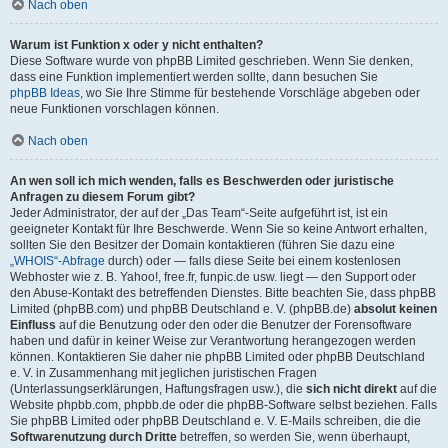
Nach oben
Warum ist Funktion x oder y nicht enthalten?
Diese Software wurde von phpBB Limited geschrieben. Wenn Sie denken,
dass eine Funktion implementiert werden sollte, dann besuchen Sie
phpBB Ideas
, wo Sie Ihre Stimme für bestehende Vorschläge abgeben oder
neue Funktionen vorschlagen können.
Nach oben
An wen soll ich mich wenden, falls es Beschwerden oder juristische
Anfragen zu diesem Forum gibt?
Jeder Administrator, der auf der „Das Team“-Seite aufgeführt ist, ist ein
geeigneter Kontakt für Ihre Beschwerde. Wenn Sie so keine Antwort erhalten,
sollten Sie den Besitzer der Domain kontaktieren (führen Sie dazu eine
„WHOIS“-Abfrage
durch) oder — falls diese Seite bei einem kostenlosen
Webhoster wie z. B. Yahoo!, free.fr, funpic.de usw. liegt — den Support oder
den Abuse-Kontakt des betreffenden Dienstes. Bitte beachten Sie, dass phpBB
Limited (phpBB.com) und phpBB Deutschland e. V. (phpBB.de)
absolut keinen
Einfluss
auf die Benutzung oder den oder die Benutzer der Forensoftware
haben und dafür in keiner Weise zur Verantwortung herangezogen werden
können. Kontaktieren Sie daher nie phpBB Limited oder phpBB Deutschland
e. V. in Zusammenhang mit jeglichen juristischen Fragen
(Unterlassungserklärungen, Haftungsfragen usw.), die
sich nicht direkt
auf die
Website phpbb.com, phpbb.de oder die phpBB-Software selbst beziehen. Falls
Sie phpBB Limited oder phpBB Deutschland e. V. E-Mails schreiben, die die
Softwarenutzung durch Dritte
betreffen, so werden Sie, wenn überhaupt,