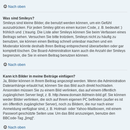
Nach oben
Was sind Smileys?
Smileys sind kleine Bilder, die benutzt werden können, um ein Gefühl
auszudrücken. Für jeden Smiley gibt es einen kurzen Code, z. B. bedeutet :)
fröhlich und :( traurig. Die Liste aller Smileys können Sie beim Verfassen eines
Beitrags sehen. Versuchen Sie bitte trotzdem, Smileys nicht zu häufig zu
benutzen, sie können einen Beitrag schnell unlesbar machen und ein
Moderator könnte deshalb Ihren Beitrag entsprechend überarbeiten oder gar
komplett löschen. Die Board-Administration kann auch die Anzahl der Smileys
begrenzen, die Sie in einem Beitrag benutzen können.
Nach oben
Kann ich Bilder in meine Beiträge einfügen?
Ja, Bilder können in Ihrem Beitrag angezeigt werden. Wenn die Administration
Dateianhänge erlaubt hat, können Sie das Bild auch direkt hochladen.
Ansonsten müssen Sie zu einem Bild verlinken, das auf einem öffentlich
zugänglichen Server liegt, z. B. http://www.domain.tld/mein-bild.gif. Sie können
weder Bilder verlinken, die sich auf Ihrem eigenen PC befinden (außer es ist
ein öffentlich zugänglicher Server), noch zu Bildern, die nur nach einer
Anmeldung verfügbar sind, z. B. Hotmail- oder Yahoo-Mailboxen, mit einem
Passwort geschützte Seiten usw. Um das Bild anzuzeigen, benutze den
BBCode-Tag „[img]“.
Nach oben